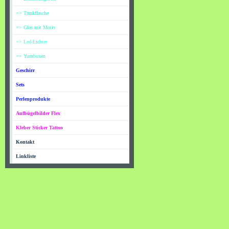
=> Trinkflasche
=> Glas mit Motiv
=> Led-Lichter
=> Yumboxen
Geschirr
Sets
Perlenprodukte
Aufbügelbilder Flex
Kleber Sticker Tattoo
Kontakt
Linkliste