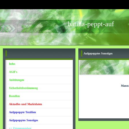
batina-peppt-auf
Aufgepepptes Sonstiges
Infos
AGB's
Anleitungen
Mann/
Sicherheitsbestimmung
Bestellen
Aktuelles und Marktdaten
Aufgepeppte Textilien
Aufgepepptes Sonstiges
=> Erinnerungsbox